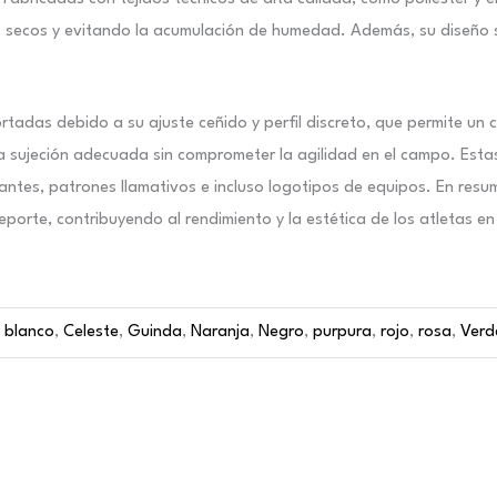
ecos y evitando la acumulación de humedad. Además, su diseño sin ri
ortadas debido a su ajuste ceñido y perfil discreto, que permite un
 una sujeción adecuada sin comprometer la agilidad en el campo. Es
antes, patrones llamativos e incluso logotipos de equipos. En resu
orte, contribuyendo al rendimiento y la estética de los atletas e
,
blanco
,
Celeste
,
Guinda
,
Naranja
,
Negro
,
purpura
,
rojo
,
rosa
,
Verd