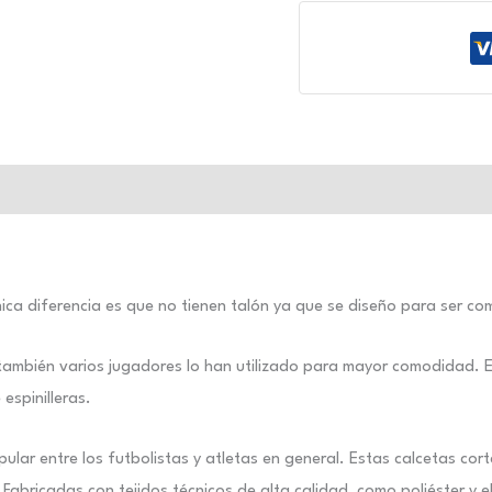
ica diferencia es que no tienen talón ya que se diseño para ser co
 también varios jugadores lo han utilizado para mayor comodidad. Es
espinilleras.
ular entre los futbolistas y atletas en general. Estas calcetas c
Fabricadas con tejidos técnicos de alta calidad, como poliéster y e