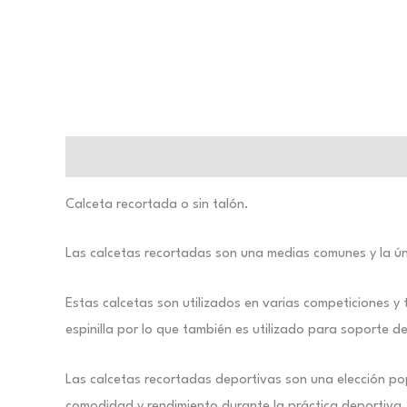
Descripción
Información adicional
Calceta recortada o sin talón.
Las calcetas recortadas son una medias comunes y la ún
Estas calcetas son utilizados en varias competiciones y
espinilla por lo que también es utilizado para soporte de 
Las calcetas recortadas deportivas son una elección pop
comodidad y rendimiento durante la práctica deportiva. 