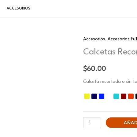
ACCESORIOS
Accesorios
,
Accesorios Fu
Calcetas
Recortadas
Calcetas Reco
Lisas
cantidad
$
60.00
Calceta recortada o sin ta
AÑAD