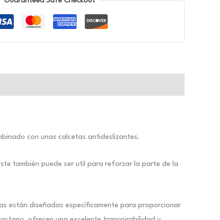
Guaranteed Safe Checkout
mbinado con unas calcetas antideslizantes.
te también puede ser util para reforzar la parte de la
ortas están diseñadas específicamente para proporcionar
lastano, ofrecen una excelente transpirabilidad y