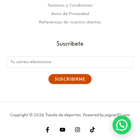
Terminos y Condiciones
Aviso de Privacidad
Referencias de nuestro clientes
Suscribete
E
m
a
SUSCRIBIRME
i
l
*
Copyright © 2026 Tienda de deportes. Powered by jaguar10.com