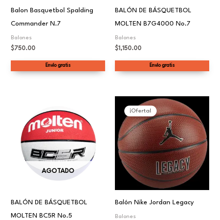
Balon Basquetbol Spalding
BALÓN DE BÁSQUETBOL
Commander N.7
MOLTEN B7G4000 No.7
Balones
Balones
$
750.00
$
1,150.00
Envío gratis
Envío gratis
El
El
precio
precio
¡Oferta!
original
actual
era:
es:
$1,899.00.
$1,399.00.
AGOTADO
BALÓN DE BÁSQUETBOL
Balón Nike Jordan Legacy
MOLTEN BC5R No.5
Balones