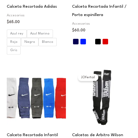
Calceta Recortada Adidas
Calceta Recortada Infantil /
Porta espinillera
Accesorios
$
65.00
Accesorios
$
60.00
Azul rey
Azul Marino
Rojo
Negro
Blanco
Gris
El
El
precio
precio
¡Oferta!
original
actual
era:
es:
$70.00.
$30.00.
Calceta Recortada Infantil
Calcetas de Arbitro Wilson