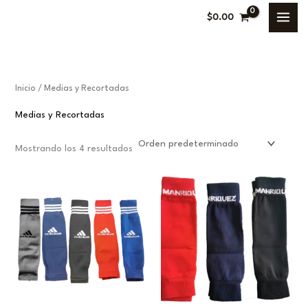
Ir
P
P
$
0.00
al
r
r
contenido
e
e
c
c
Inicio
/ Medias y Recortadas
i
i
o
o
Medias y Recortadas
Mostrando los 4 resultados
í
á
n
x
i
i
o
o