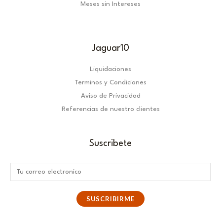
Meses sin Intereses
Jaguar10
Liquidaciones
Terminos y Condiciones
Aviso de Privacidad
Referencias de nuestro clientes
Suscribete
E
m
a
SUSCRIBIRME
i